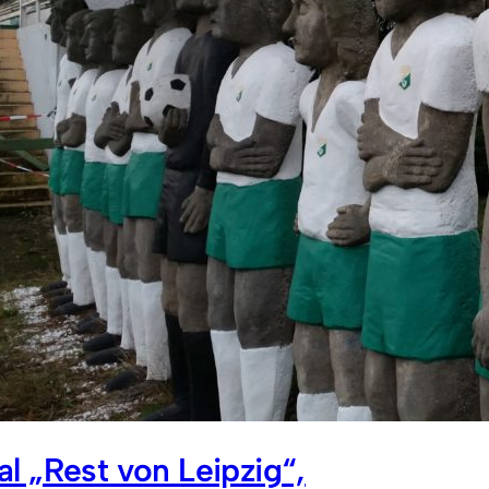
 „Rest von Leipzig“,