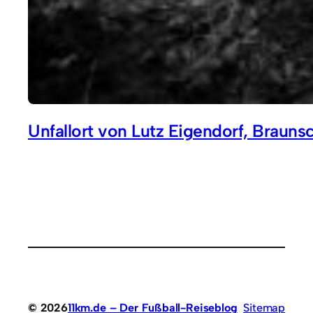
Unfallort von Lutz Eigendorf, Braun
© 2026
11km.de – Der Fußball-Reiseblog
Sitemap