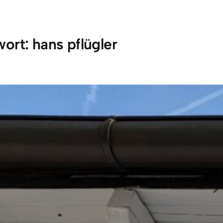
wort:
hans pflügler