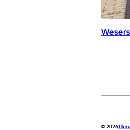
Wesers
© 2026
11km