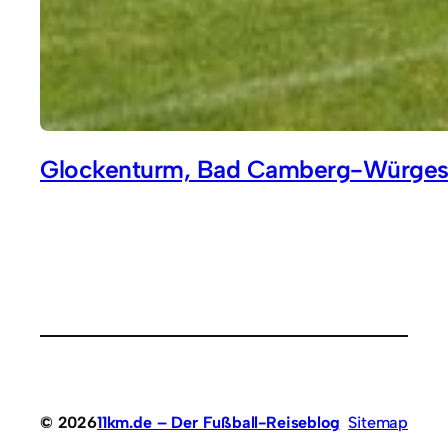
Glockenturm, Bad Camberg-Würge
© 2026
11km.de – Der Fußball-Reiseblog
Sitemap