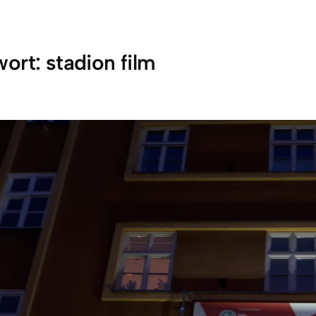
wort:
stadion film