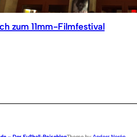
ch zum 11mm-Filmfestival
.de – Der Fußball-Reiseblog
Theme by
Anders Norén