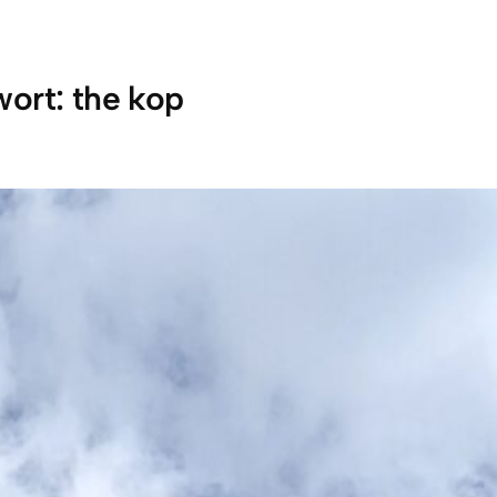
wort:
the kop