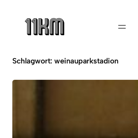
Zum
Inhalt
springen
Schlagwort:
weinauparkstadion