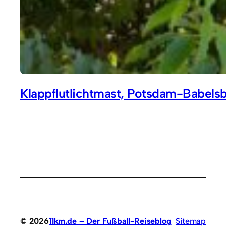
Klappflutlichtmast, Potsdam-Babels
© 2026
11km.de – Der Fußball-Reiseblog
Sitemap