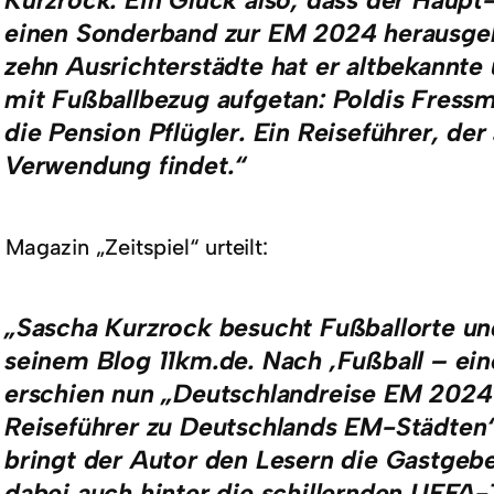
Kurzrock. Ein Glück also, dass der Haupt
einen Sonderband zur EM 2024 herausgebr
zehn Ausrichterstädte hat er altbekannte
mit Fußballbezug aufgetan: Poldis Fressm
die Pension Pflügler. Ein Reiseführer, de
Verwendung findet.“
Magazin „Zeitspiel“ urteilt:
„Sascha Kurzrock besucht Fußballorte und
seinem Blog 11km.de. Nach ‚Fußball – ein
erschien nun „Deutschlandreise EM 2024 
Reiseführer zu Deutschlands EM-Städten“
bringt der Autor den Lesern die Gastgebe
dabei auch hinter die schillernden UE