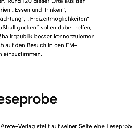
en. Rund 120 dieser Orte aus den
rien „Essen und Trinken“,
achtung“, „Freizeitmöglichkeiten“
ußball gucken“ sollen dabei helfen,
ßballrepublik besser kennenzulernen
ch auf den Besuch in den EM-
n einzustimmen.
eseprobe
 Arete-Verlag stellt auf seiner Seite eine Lesepr