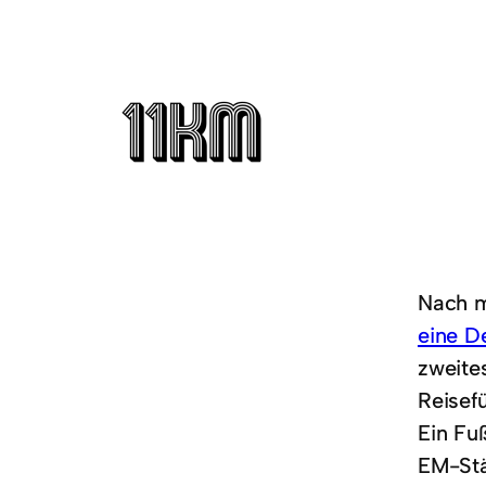
Nach 
eine D
zweite
Reisef
Ein Fu
EM-Stä