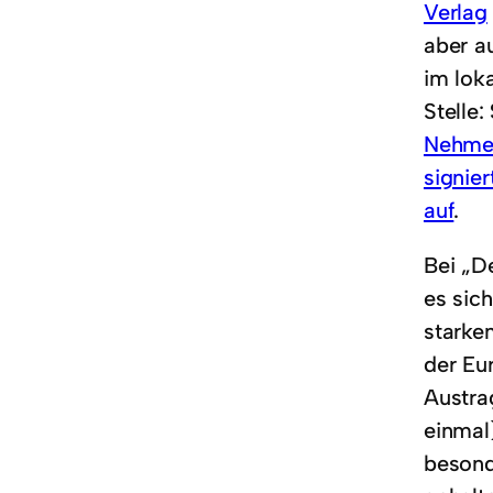
Verlag
aber a
im lok
Stelle:
Nehmen
signie
auf
.
Bei „D
es sic
starken
der Eu
Austra
einmal
besond