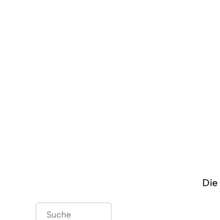
Die 
S