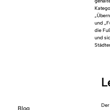
gehalt
Katego
„Übern
und „F
die Fu
und si
Städte
L
Der
Blog