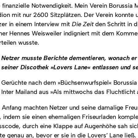
e finanzielle Notwendigkeit. Mein Verein Borussi
ion mit nur 2600 Sitzplätzen. Der Verein konnte un
zer in einem Interview mit
Die Zeit
den Schritt in 
iner Hennes Weisweiler indigniert mit dem Kommen
rteilen wusste.
Netzer musste Berichte dementieren, wonach er 
seiner Discothek »Lovers Lane« entlassen und se
Gerüchte nach dem »Büchsenwurfspiel« Borussi
Inter Mailand aus »Als mittwochs das Fluchtlicht
 Anfang machten Netzer und seine damalige Freund
, indem sie einen ehemaligen Friseurladen komplet
sscode, durch eine Klappe auf Augenhöhe sah sic
e genau an, bevor er sie in die Lovers’ Lane ließ. 