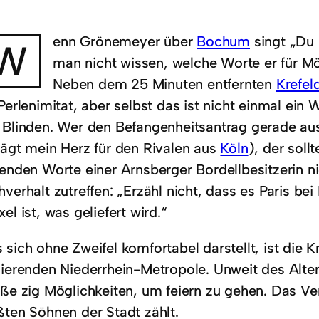
enn Grönemeyer über
Bochum
singt „Du 
W
man nicht wissen, welche Worte er für M
Neben dem 25 Minuten entfernten
Krefel
 Perlenimitat, aber selbst das ist nicht einmal ei
 Blinden. Wer den Befangenheitsantrag gerade aus
lägt mein Herz für den Rivalen aus
Köln
), der soll
genden Worte einer Arnsberger Bordellbesitzerin n
verhalt zutreffen: „Erzähl nicht, dass es Paris be
el ist, was geliefert wird.“
 sich ohne Zweifel komfortabel darstellt, ist die 
sierenden Niederrhein-Metropole. Unweit des Alten
aße zig Möglichkeiten, um feiern zu gehen. Das Ve
ßten Söhnen der Stadt zählt.