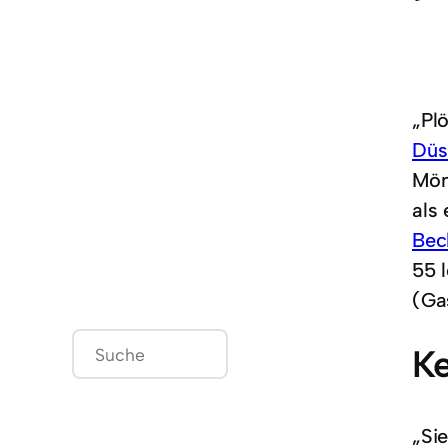
„Pl
Düs
Mön
als
Bec
55 
(Ga
S
Ke
u
c
h
„Si