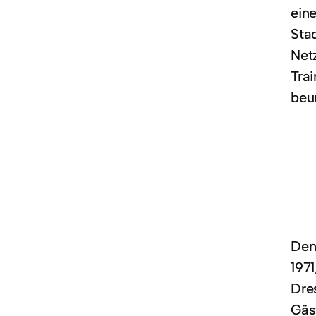
e
ein
n
Stad
Net
Tra
beu
Den
1971
Dre
Gäst