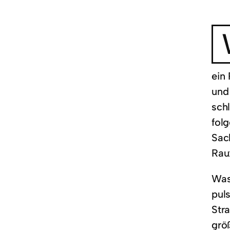
ein
und
sch
fol
Sach
Raux
Was
pul
Str
grö