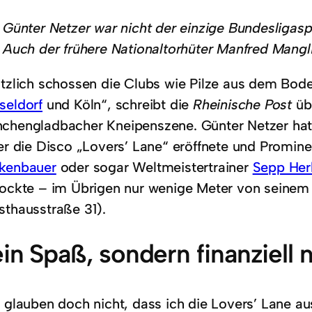
Günter Netzer war nicht der einzige Bundesligaspi
Auch der frühere Nationaltorhüter Manfred Mangli
ötzlich schossen die Clubs wie Pilze aus dem Bod
seldorf
und Köln“, schreibt die
Rheinische Post
übe
chengladbacher Kneipenszene. Günter Netzer hatte
 er die Disco „Lovers’ Lane“ eröffnete und Promin
kenbauer
oder sogar Weltmeistertrainer
Sepp Her
lockte – im Übrigen nur wenige Meter von seinem
sthausstraße 31).
in Spaß, sondern finanziell
e glauben doch nicht, dass ich die Lovers’ Lane a