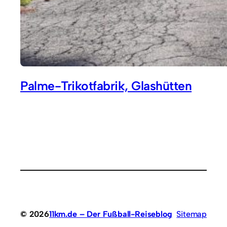
Palme-Trikotfabrik, Glashütten
© 2026
11km.de – Der Fußball-Reiseblog
Sitemap