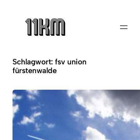
Zum
Inhalt
springen
Schlagwort:
fsv union
fürstenwalde