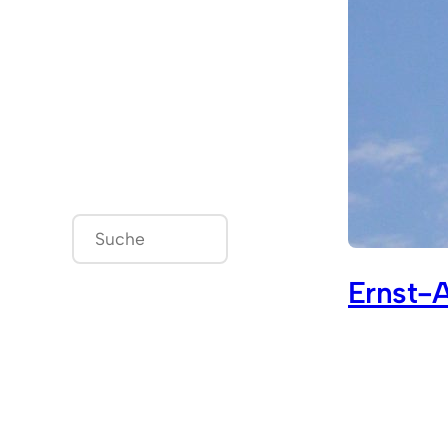
S
u
Ernst-
c
h
e
n