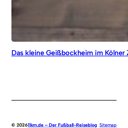
Das kleine Geißbockheim im Kölner 
© 2026
11km.de – Der Fußball-Reiseblog
Sitemap