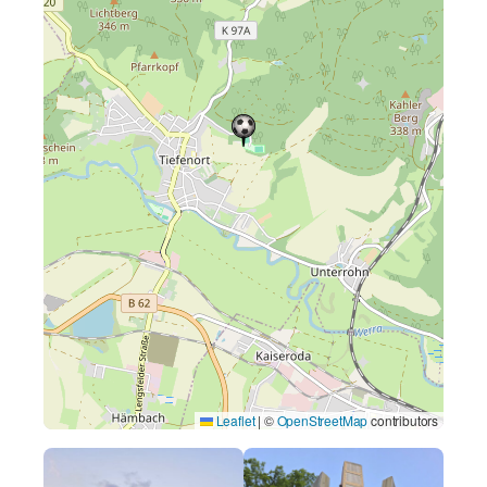
Leaflet
|
©
OpenStreetMap
contributors