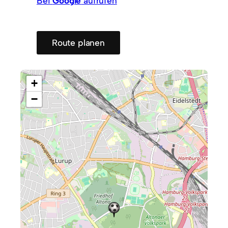
Bei
Google
aufrufen
Route planen
+
−