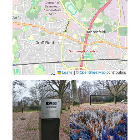
Leaflet
|
©
OpenStreetMap
contributors