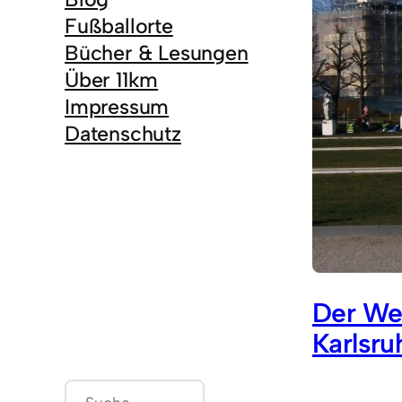
Fußballorte
Bücher & Lesungen
Über 11km
Impressum
Datenschutz
Der We
Karlsru
S