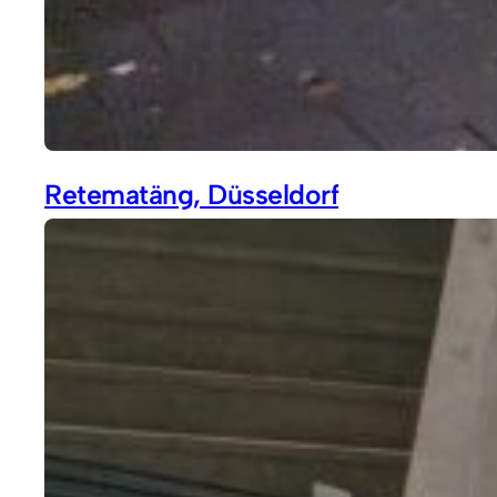
Retematäng, Düsseldorf