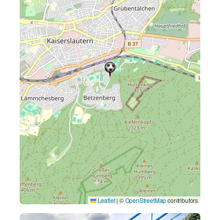
Leaflet
|
©
OpenStreetMap
contributors