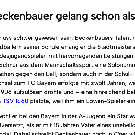
ckenbauer gelang schon als 
muss schwer gewesen sein, Beckenbauers Talent n
ballern seiner Schule errang er die Stadtmeistersc
desjugendspielen mit hervorragenden Leistungen 
 Schnur aus dem Mannschaftssport eine Solonumme
chen gegen den Ball, sondern auch in der Schul-
hsel zum FC Bayern erfolgte mit zwölf Jahren, we
1906 aufzulösen drohte und – eine hinreichend b
m
TSV 1860
platzte, weil ihm ein Löwen-Spieler ei
ohl er bei den Bayern in der A-Jugend ein Star wa
afversetzt, als er mit 18 Jahren Vater eines unehe
ndal. Dabei schreibt Beckenbauer noch in
Einer wi