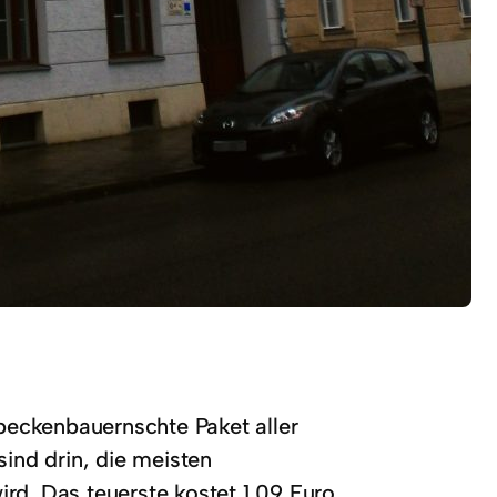
s beckenbauernschte Paket aller
sind drin, die meisten
ird. Das teuerste kostet 1,09 Euro,