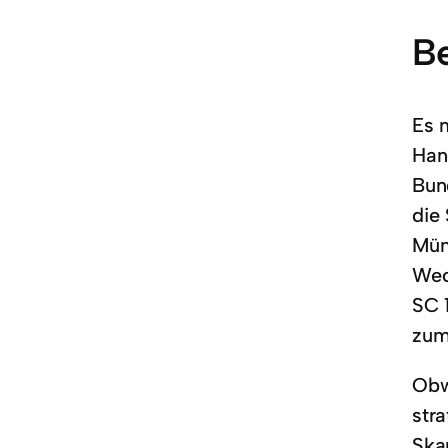
e
Be
n
Es 
Hand
Bun
die
Mün
Wec
SC 
zu
Obw
str
Ska