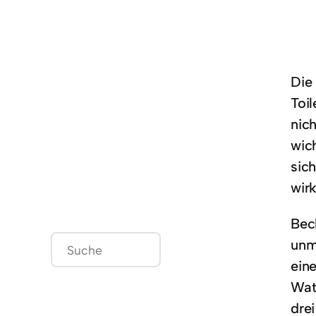
Die
Toi
nich
wic
sic
wirk
Bec
S
unmi
u
ein
c
Wat
h
drei