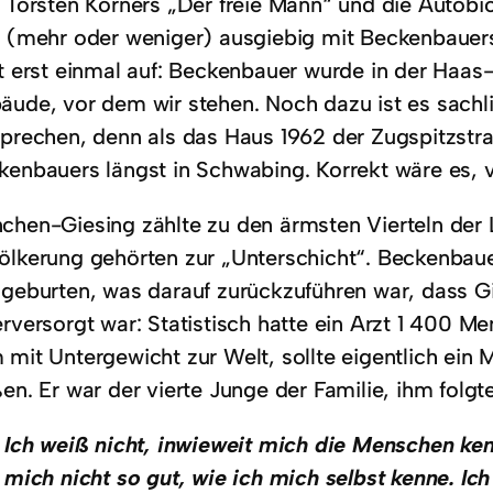
t Torsten Körners „Der freie Mann“ und die Autobio
h (mehr oder weniger) ausgiebig mit Beckenbauer
rt erst einmal auf: Beckenbauer wurde in der Haas-
äude, vor dem wir stehen. Noch dazu ist es sachli
sprechen, denn als das Haus 1962 der Zugspitzstr
kenbauers längst in Schwabing. Korrekt wäre es, v
chen-Giesing zählte zu den ärmsten Vierteln der
ölkerung gehörten zur „Unterschicht“. Beckenbauer
lgeburten, was darauf zurückzuführen war, dass G
erversorgt war: Statistisch hatte ein Arzt 1 400 
 mit Untergewicht zur Welt, sollte eigentlich ei
ßen. Er war der vierte Junge der Familie, ihm folg
Ich weiß nicht, inwieweit mich die Menschen ken
mich nicht so gut, wie ich mich selbst kenne. I