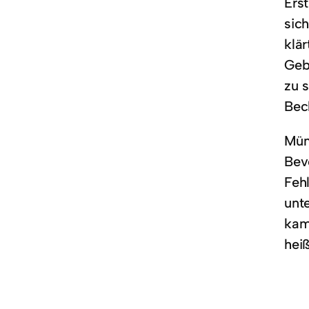
Ers
sic
klä
Geb
zu 
Bec
Mün
Bev
Feh
unt
kam
hei