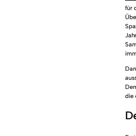
für 
Übe
Spa
Jah
Sam
imm
Dar
aus
Dem
die
De